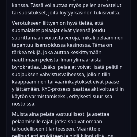
kanssa. Tässä voi auttaa myös pelien arvostelut
tai suositukset, joita löytyy kasinon tukisivuilta.
Verotukseen liittyen on hyvä tietää, että
suomalaiset pelaajat eivät yleensä joudu
suorittamaan voitosta veroja, mikäli pelaaminen
tapahtuu lisensoidussa kasinossa. Tämä on
tärkeä tekijä, joka auttaa keskittymään
nauttimaan peleistä ilman ylimääräistä
byrokratiaa. Lisäksi pelaajat voivat lisätä pelitilin
suojauksen vahvistusvaiheessa, jolloin tilin
kaappaaminen tai väärinkäytökset eivät pääse
yllättämään. KYC-prosessi saattaa aktivoitua tilin
käytön varmistamiseksi, erityisesti suurissa
nostoissa.
Muista aina pelata vastuullisesti ja asettaa
pelaamiselle rajat, jotka sopivat omaan
taloudelliseen tilanteeseen. Määrittele
pelibudjetti etukäteen ja pidä kiinni siitä. Jos