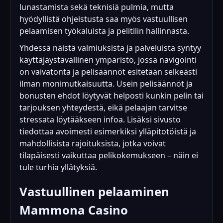
lunastamista sekä teknisiä pulmia, mutta
hyödyllistä ohjeistusta saa myös vastuullisen
pelaamisen työkaluista ja pelitilin hallinnasta.
Yhdessä näistä valmiuksista ja palveluista syntyy
käyttäjäystävällinen ympäristö, jossa navigointi
on vaivatonta ja pelisäännöt esitetään selkeästi
ilman monimutkaisuutta. Usein pelisäännöt ja
bonusten ehdot löytyvät helposti kunkin pelin tai
tarjouksen yhteydestä, eikä pelaajan tarvitse
stressata löytääkseen infoa. Lisäksi sivusto
tiedottaa avoimesti esimerkiksi ylläpitotöistä ja
mahdollisista rajoituksista, jotka voivat
tilapäisesti vaikuttaa pelikokemukseen – näin ei
tule turhia yllätyksiä.
Vastuullinen pelaaminen
Mammona Casino