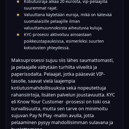
Kotiutusraja alkaa 20 eurosta, vip-pelaajilla
suuremmat rajat.
Valuuttana käytetään euroja, mikä on kätevää
suomalaisille pelaajille ilman
valuuttamuunnoksista aiheutuvia kuluja.
KYC-prosessi aktivoituu ainoastaan
poikkeustapauksissa, esimerkiksi suurten
kotiutusten yhteydessä.
Maksuprosessi sujuu siis lähes saumattomasti,
ja pelaajalle vältytään turhilta viiveiltä ja
paperisodalta. Pelaajat, jotka pääsevät VIP-
tasolle, saavat vielä laajempia
kotiutusmahdollisuuksia sekä nopeutettuja
rahansiirtoja, lisäten palvelun joustavuutta. KYC
eli Know Your Customer -prosessi on toki osa
turvallisuutta, mutta sen tarve on minimoitu
sujuvan Pay N Play -mallin avulla, jotta
pelaaminen pysyy mahdollisimman sulavana ja