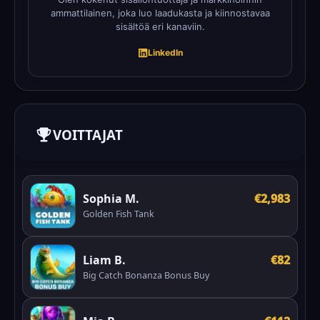
ammattilainen, joka luo laadukasta ja kiinnostavaa
sisältöä eri kanaviin.
LinkedIn
VOITTAJAT
Sophia M.
€2,983
Golden Fish Tank
Liam B.
€82
Big Catch Bonanza Bonus Buy