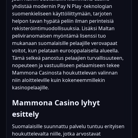
yhdistää modernin Pay N Play -teknologian
suomenkieliseen käyttöliittymään, tarjoten
helpon tavan hypätä peliin ilman perinteisiä
rekisteröintimuodollisuuksia. Lisäksi Maltan
peliviranomaisen myöntämä lisenssi tuo
mukanaan suomalaisille pelaajille verovapaat
voitot, kun pelataan eurooppalaisella alueella.
Tämä selkeä panostus pelaajien turvallisuuteen,
nopeuteen ja vastuulliseen pelaamiseen tekee
Mammona Casinosta houkuttelevan valinnan
niin aloitteleville kuin kokeneemmillekin
kasinopelaajille.
Mammona Casino lyhyt
esittely
Suomalaisille suunnattu palvelu tuntuu erityisen
houkuttelevalta niille, jotka arvostavat