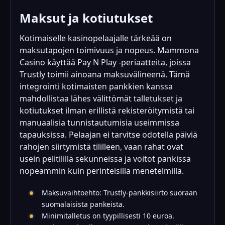
Maksut ja kotiutukset
Kotimaiselle kasinopelaajalle tärkeää on
maksutapojen toimivuus ja nopeus. Mammona
Casino käyttää Pay N Play -periaatteita, joissa
Trustly toimii ainoana maksuvälineenä. Tämä
integrointi kotimaisten pankkien kanssa
mahdollistaa lähes välittömät talletukset ja
kotiutukset ilman erillistä rekisteröitymistä tai
manuaalisia tunnistautumisia useimmissa
tapauksissa. Pelaajan ei tarvitse odotella päiviä
rahojen siirtymistä tililleen, vaan rahat ovat
usein pelitilillä sekunneissa ja voitot pankissa
nopeammin kuin perinteisillä menetelmillä.
Maksuvaihtoehto: Trustly-pankkisiirto suoraan
suomalaisista pankeista.
Minimitalletus on tyypillisesti 10 euroa.