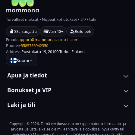
Turvalliset maksut • Nopeat kotiutukset • 24/7 tuki
Suomi
SSL-suojattu
Vain 18+
Reilu peli
Svenska
Email:
support@mammonacasino-fi.com
Phone:
+3585756942350
English
Address:
Puistokatu 19, 20100 Turku, Finland
Suomi
Apua ja tiedot
Tietoa meistä
Bonukset ja VIP
Yhteystiedot
Kampanjat
Laki ja tili
Kokemuksia
VIP-ohjelma
Ikä ja vahvistus
Maksutavat
Copyright © 2026. Tämä verkkosivusto on riippumaton informaatio- ja
Käteispalautus
Vastuullinen pelaaminen
arvostelualusta, eikä se ole millään tavalla sidoksissa, hyväksytty tai
Sivustokartta
yhteydessä Mammona Casino. Käyttäjät ovat vastuussa siitä, että