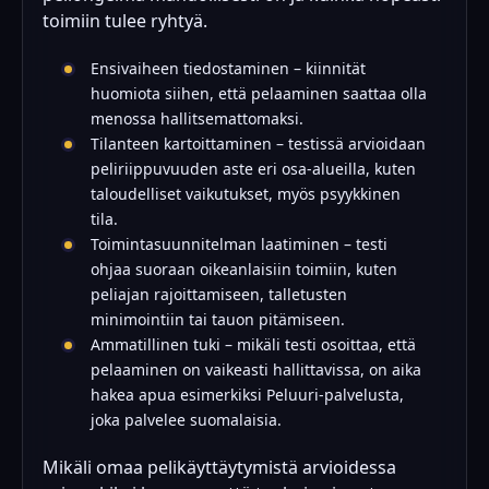
toimiin tulee ryhtyä.
Ensivaiheen tiedostaminen – kiinnität
huomiota siihen, että pelaaminen saattaa olla
menossa hallitsemattomaksi.
Tilanteen kartoittaminen – testissä arvioidaan
peliriippuvuuden aste eri osa-alueilla, kuten
taloudelliset vaikutukset, myös psyykkinen
tila.
Toimintasuunnitelman laatiminen – testi
ohjaa suoraan oikeanlaisiin toimiin, kuten
peliajan rajoittamiseen, talletusten
minimointiin tai tauon pitämiseen.
Ammatillinen tuki – mikäli testi osoittaa, että
pelaaminen on vaikeasti hallittavissa, on aika
hakea apua esimerkiksi Peluuri-palvelusta,
joka palvelee suomalaisia.
Mikäli omaa pelikäyttäytymistä arvioidessa