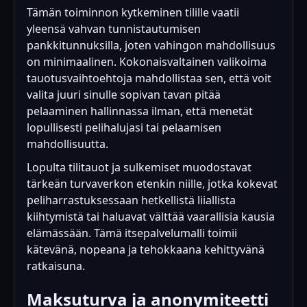
Tämän toiminnon kytkeminen tilille vaatii
yleensä vahvan tunnistautumisen
pankkitunnuksilla, joten vahingon mahdollisuus
on minimaalinen. Kokonaisvaltainen valikoima
tauotusvaihtoehtoja mahdollistaa sen, että voit
valita juuri sinulle sopivan tavan pitää
pelaaminen hallinnassa ilman, että menetät
lopullisesti pelihalujasi tai pelaamisen
mahdollisuutta.
Lopulta tilitauot ja sulkemiset muodostavat
tärkeän turvaverkon etenkin niille, jotka kokevat
peliharrastuksessaan hetkellistä liiallista
kiihtymistä tai haluavat välttää vaarallisia kausia
elämässään. Tämä itsepalvelumalli toimii
kätevänä, nopeana ja tehokkaana kehittyvänä
ratkaisuna.
Maksuturva ja anonymiteetti