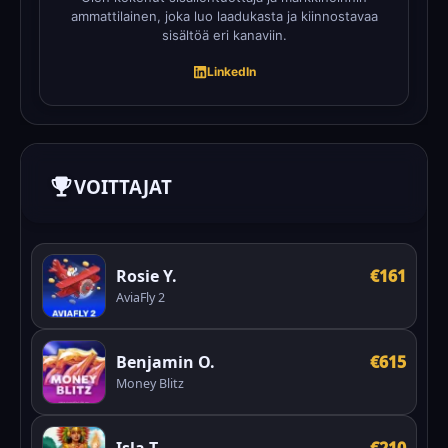
ammattilainen, joka luo laadukasta ja kiinnostavaa
sisältöä eri kanaviin.
LinkedIn
VOITTAJAT
Rosie Y.
€161
AviaFly 2
Benjamin O.
€615
Money Blitz