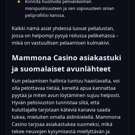
Kiinnitä huomiota pelivalikoiman
monipuolisuuteen ja sen sopivuuteen oman
peliprofiilisi kanssa.
Kaikki nämä asiat yhdessä luovat pelialustan,
jossa on helpompi pysyä reilussa pelikehässä –
mikä on vastuullisen pelaamisen kulmakivi.
Mammona Casino asiakastuki
ja suomalaiset avunlähteet
Kun pelaamisen hallinta tuntuu haastavalta, voi
olla pelottavaa tietää, keneltä apua kannattaa
pyytää ja miten avun löytäminen sujuu helposti.
Hyvän pelisivuston tunnistaa siitä, että
kuluttajalle tarjotaan käteviä kanavia saada
tukea, mieluiten omalla äidinkielellä. Mammona
Casino tarjoaa asiakastukea suomeksi, mikä
tekee neuvojen kysymisestä miellyttävän ja