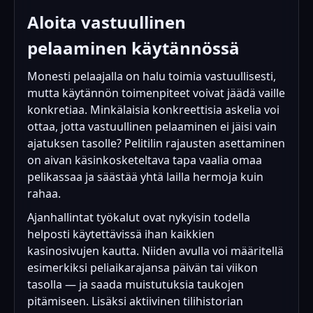
Aloita vastuullinen
pelaaminen käytännössä
Monesti pelaajalla on halu toimia vastuullisesti,
mutta käytännön toimenpiteet voivat jäädä vaille
konkretiaa. Minkälaisia konkreettisia askelia voi
ottaa, jotta vastuullinen pelaaminen ei jäisi vain
ajatuksen tasolle? Pelitilin rajausten asettaminen
on aivan käsinkosketeltava tapa vaalia omaa
pelikassaa ja säästää yhtä lailla hermoja kuin
rahaa.
Ajanhallintat työkalut ovat nykyisin todella
helposti käytettävissä ihan kaikkien
kasinosivujen kautta. Niiden avulla voi määritellä
esimerkiksi peliaikarajansa päivän tai viikon
tasolla — ja saada muistutuksia taukojen
pitämiseen. Lisäksi aktiivinen tilihistorian