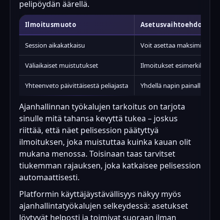
pelipöydän äärellä.
Ilmoitusmuoto
Asetusvaihtoehdot
Session aikakatkaisu
Voit asettaa maksimipelises
Väliaikaiset muistutukset
Ilmoitukset esimerkiksi 15
Yhteenveto päivittäisestä peliajasta
Yhdellä napin painalluksella
Ajanhallinnan työkalujen tarkoitus on tarjota
sinulle mitä tahansa kevyttä tukea – joskus
riittää, että näet pelisession päätyttyä
ilmoituksen, joka muistuttaa kuinka kauan olit
mukana menossa. Toisinaan taas tarvitset
tiukemman rajauksen, joka katkaisee pelisession
automaattisesti.
Platformin käyttäjäystävällisyys näkyy myös
ajanhallintatyökalujen selkeydessä: asetukset
löytyvät helposti ja toimivat suoraan ilman