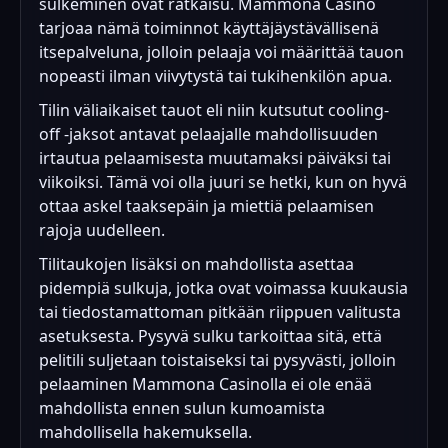
sulkeminen ovat ratkaisu. Mammona Casino
tarjoaa nämä toiminnot käyttäjäystävällisenä
itsepalveluna, jolloin pelaaja voi määrittää tauon
nopeasti ilman viivytystä tai tukihenkilön apua.
Tilin väliaikaiset tauot eli niin kutsutut cooling-
off -jaksot antavat pelaajalle mahdollisuuden
irtautua pelaamisesta muutamaksi päiväksi tai
viikoiksi. Tämä voi olla juuri se hetki, kun on hyvä
ottaa askel taaksepäin ja miettiä pelaamisen
rajoja uudelleen.
Tilitaukojen lisäksi on mahdollista asettaa
pidempiä sulkuja, jotka ovat voimassa kuukausia
tai tiedostamattoman pitkään riippuen valitusta
asetuksesta. Pysyvä sulku tarkoittaa sitä, että
pelitili suljetaan toistaiseksi tai pysyvästi, jolloin
pelaaminen Mammona Casinolla ei ole enää
mahdollista ennen sulun kumoamista
mahdollisella hakemuksella.