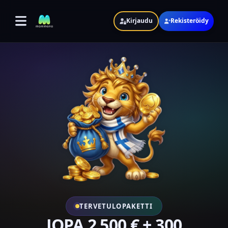
Kirjaudu
Rekisteröidy
Valikko
Pelit
Kirjaudu
Rekisteröinti
Sovellus
Kotiutus
Bonukset
TERVETULOPAKETTI
JOPA 2 500 € + 300