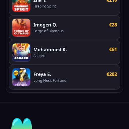
Isla T.
€210
Firebird Spirit
Imogen Q.
€28
Forge of Olympus
Mohammed K.
€61
Asgard
Freya E.
€202
Long Neck Fortune