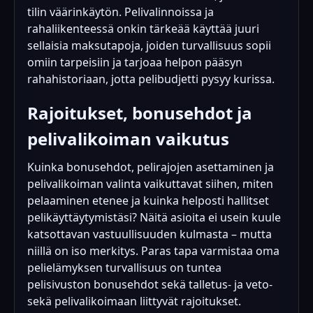
tilin väärinkäytön. Pelivalinnoissa ja
rahaliikenteessä onkin tärkeää käyttää juuri
sellaisia maksutapoja, joiden turvallisuus sopii
omiin tarpeisiin ja tarjoaa helpon pääsyn
rahahistoriaan, jotta pelibudjetti pysyy kurissa.
Rajoitukset, bonusehdot ja
pelivalikoiman vaikutus
Kuinka bonusehdot, pelirajojen asettaminen ja
pelivalikoiman valinta vaikuttavat siihen, miten
pelaaminen etenee ja kuinka helposti hallitset
pelikäyttäytymistäsi? Näitä asioita ei usein kuule
katsottavan vastuullisuuden kulmasta – mutta
niillä on iso merkitys. Paras tapa varmistaa oma
pelielämyksen turvallisuus on tuntea
pelisivuston bonusehdot sekä talletus- ja veto-
sekä pelivalikoimaan liittyvät rajoitukset.