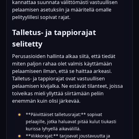
kannattaa suunnata välittömästi vastuullisen
pelaamisen asetuksiin ja määritellä omalle
pelityylillesi sopivat rajat.
Talletus- ja tappiorajat
selitetty
Perusasioiden hallinta alkaa siitä, että tiedät
miten paljon rahaa olet valmis käyttämään
pelaamiseen ilman, että se haittaa arkeasi.
Talletus- ja tappiorajat ovat vastuullisen
pelaamisen kivijalka. Ne estävät tilanteet, joissa
toiveikas mieli yllyttää siirtämään peliin
enemmän kuin olisi järkevää.
**Päivittäiset talletusrajat:** sopivat
pelaajille, jotka haluavat pitää kulut tiukasti
kurissa lyhyellä aikavälillä.
**Viikkorajat:** tarjoavat joustavuutta ja