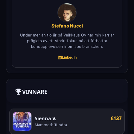
Stefano Nucci
Under mer än tio år på Veikkaus Oy har min karriär
präglats av ett starkt fokus på att förbättra
kundupplevelsen inom spelbranschen.
LinkedIn
VINNARE
Sienna V.
€137
Mammoth Tundra