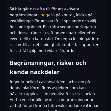
Så här går det ofta till för att aktivera
begränsningar:
logga in
på kontot, klicka på
inställningar för ansvarsfullt spelande och välj
önskade gränser. Bekräfta sedan ändringarna
och dessa träder i kraft omedelbart eller efter
eventuellt en karenstid. Om egna lösningar inte
räcker till är det smidigt att kontakta supporten
för att få hjälp med vidare åtgärder.
Begränsningar, risker och
kända nackdelar
Inget är heligt i casinovärlden, och även på
denna plattform finns aspekter som kan
påverka upplevelsen negativt för vissa spelare.
Att ha en klar bild av dessa begränsningar är
viktigt för att kunna fatta välgrundade val innan