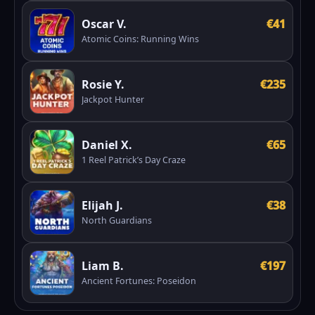
Oscar V.
€41
Atomic Coins: Running Wins
Rosie Y.
€235
Jackpot Hunter
Daniel X.
€65
1 Reel Patrick’s Day Craze
Elijah J.
€38
North Guardians
Liam B.
€197
Ancient Fortunes: Poseidon