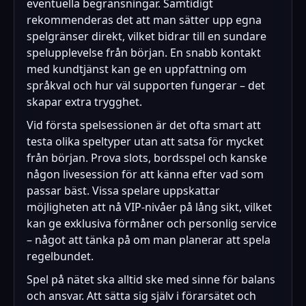
eventuella begränsningar. Samtidigt
rekommenderas det att man sätter upp egna
spelgränser direkt, vilket bidrar till en sundare
spelupplevelse från början. En snabb kontakt
med kundtjänst kan ge en uppfattning om
språkval och hur väl supporten fungerar – det
skapar extra trygghet.
Vid första spelsessionen är det ofta smart att
testa olika speltyper utan att satsa för mycket
från början. Prova slots, bordsspel och kanske
någon livesession för att känna efter vad som
passar bäst. Vissa spelare uppskattar
möjligheten att nå VIP-nivåer på lång sikt, vilket
kan ge exklusiva förmåner och personlig service
– något att tänka på om man planerar att spela
regelbundet.
Spel på nätet ska alltid ske med sinne för balans
och ansvar. Att sätta sig själv i förarsätet och