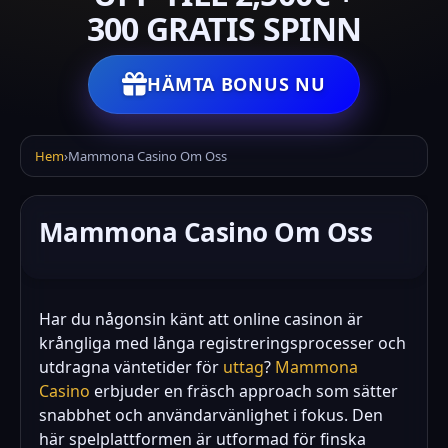
300 GRATIS SPINN
HÄMTA BONUS NU
Hem
›
Mammona Casino Om Oss
Mammona Casino Om Oss
Har du någonsin känt att online casinon är
krångliga med långa registreringsprocesser och
utdragna väntetider för
uttag
?
Mammona
Casino
erbjuder en fräsch approach som sätter
snabbhet och användarvänlighet i fokus. Den
här spelplattformen är utformad för finska