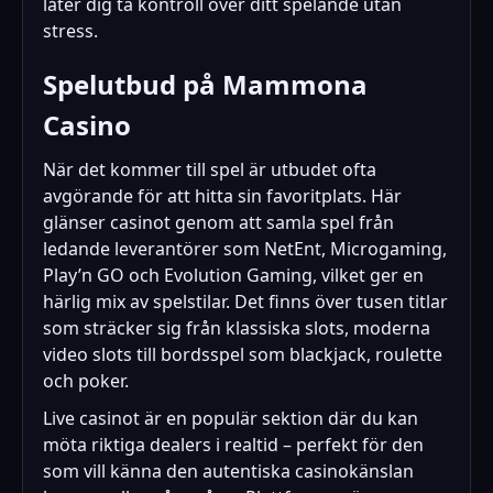
låter dig ta kontroll över ditt spelande utan
stress.
Spelutbud på Mammona
Casino
När det kommer till spel är utbudet ofta
avgörande för att hitta sin favoritplats. Här
glänser casinot genom att samla spel från
ledande leverantörer som NetEnt, Microgaming,
Play’n GO och Evolution Gaming, vilket ger en
härlig mix av spelstilar. Det finns över tusen titlar
som sträcker sig från klassiska slots, moderna
video slots till bordsspel som blackjack, roulette
och poker.
Live casinot är en populär sektion där du kan
möta riktiga dealers i realtid – perfekt för den
som vill känna den autentiska casinokänslan