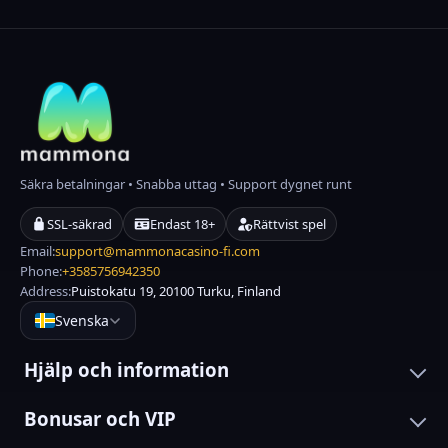
Säkra betalningar • Snabba uttag • Support dygnet runt
Suomi
SSL-säkrad
Endast 18+
Rättvist spel
Svenska
Email:
support@mammonacasino-fi.com
Phone:
+3585756942350
English
Address:
Puistokatu 19, 20100 Turku, Finland
Svenska
Hjälp och information
Om oss
Bonusar och VIP