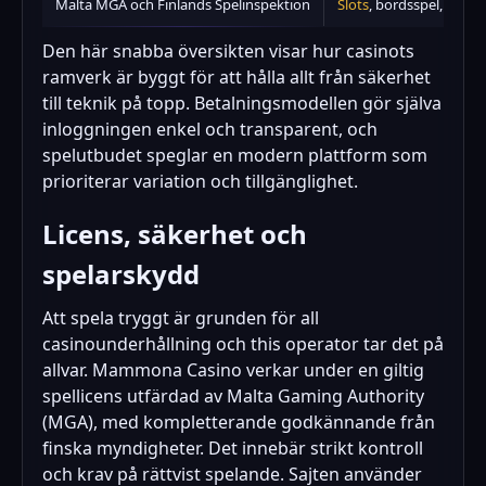
Malta MGA och Finlands Spelinspektion
Slots
, bordsspel, live c
Den här snabba översikten visar hur casinots
ramverk är byggt för att hålla allt från säkerhet
till teknik på topp. Betalningsmodellen gör själva
inloggningen enkel och transparent, och
spelutbudet speglar en modern plattform som
prioriterar variation och tillgänglighet.
Licens, säkerhet och
spelarskydd
Att spela tryggt är grunden för all
casinounderhållning och this operator tar det på
allvar. Mammona Casino verkar under en giltig
spellicens utfärdad av Malta Gaming Authority
(MGA), med kompletterande godkännande från
finska myndigheter. Det innebär strikt kontroll
och krav på rättvist spelande. Sajten använder