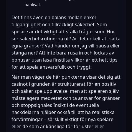
bankval.
Det finns även en balans mellan enkel
tillgänglighet och tillräckligt säkerhet. Som
spelare är det viktigt att ställa frågor som: Hur
ser säkerhetsrutinerna ut? Är det enkelt att sätta
egna gränser? Vad händer om jag vill pausa eller
stänga ner? Att inte bara rusa in och lockas av
bonusar utan läsa finstilta villkor är ett hett tips
för att spela ansvarsfullt och tryggt.
När man väger de här punkterna visar det sig att
casinot i grunden är strukturerat för en positiv
och säker spelupplevelse, men att spelaren själv
måste agera medvetet och ta ansvar för gränser
och stoppsignaler. Insikt i de eventuella
nackdelarna hjälper också till att ha realistiska
förväntningar – särskilt viktigt för nya spelare
eller de som är känsliga för förluster eller