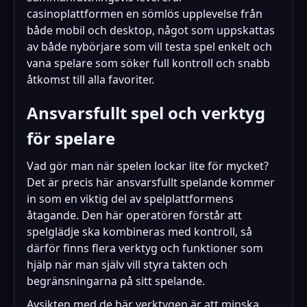
casinoplattformen en sömlös upplevelse från
både mobil och desktop, något som uppskattas
av både nybörjare som vill testa spel enkelt och
vana spelare som söker full kontroll och snabb
åtkomst till alla favoriter.
Ansvarsfullt spel och verktyg
för spelare
Vad gör man när spelen lockar lite för mycket?
Det är precis här ansvarsfullt spelande kommer
in som en viktig del av spelplattformens
åtagande. Den här operatören förstår att
spelglädje ska kombineras med kontroll, så
därför finns flera verktyg och funktioner som
hjälp när man själv vill styra takten och
begränsningarna på sitt spelande.
Avsikten med de här verktygen är att minska