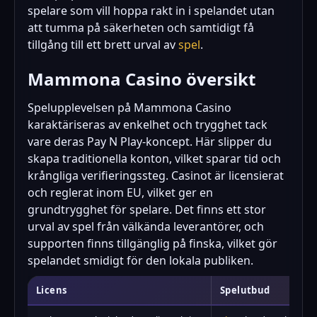
spelare som vill hoppa rakt in i spelandet utan
att tumma på säkerheten och samtidigt få
tillgång till ett brett urval av
spel
.
Mammona Casino översikt
Spelupplevelsen på Mammona Casino
karaktäriseras av enkelhet och trygghet tack
vare deras Pay N Play-koncept. Här slipper du
skapa traditionella konton, vilket sparar tid och
krångliga verifieringssteg. Casinot är licensierat
och reglerat inom EU, vilket ger en
grundtrygghet för spelare. Det finns ett stor
urval av spel från välkända leverantörer, och
supporten finns tillgänglig på finska, vilket gör
spelandet smidigt för den lokala publiken.
Licens
Spelutbud