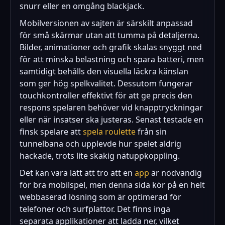
snurr eller en omgång blackjack.
Mobilversionen av sajten är särskilt anpassad
för små skärmar utan att tumma på detaljerna.
Bilder, animationer och grafik skalas snyggt ned
för att minska belastning och spara batteri, men
samtidigt behålls den visuella läckra känslan
som ger hög spelkvalitet. Dessutom fungerar
touchkontroller effektivt för att ge precis den
respons spelaren behöver vid knapptryckningar
eller när insatser ska justeras. Senast testade en
finsk spelare att
spela roulette
från sin
tunnelbana och upplevde hur spelet aldrig
hackade, trots lite skakig nätuppkoppling.
Det kan vara lätt att tro att en
app
är nödvändig
för bra mobilspel, men denna sida kör på en helt
webbaserad lösning som är optimerad för
telefoner och surfplattor. Det finns inga
separata applikationer att ladda ner, vilket