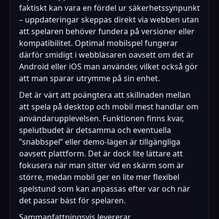
faktiskt kan vara en fördel ur säkerhetssynpunkt
– uppdateringar skeppas direkt via webben utan
att spelaren behöver fundera på versioner eller
kompatibilitet. Optimal mobilspel fungerar
därför smidigt i webbläsaren oavsett om det är
Android eller iOS man använder, vilket också gör
att man sparar utrymme på sin enhet.
Det är värt att poängtera att skillnaden mellan
att spela på desktop och mobil mest handlar om
användarupplevelsen. Funktionen finns kvar,
spelutbudet är detsamma och eventuella
”snabbspel” eller demo-lägen är tillgängliga
oavsett plattform. Det är dock lite lättare att
fokusera när man sitter vid en skärm som är
större, medan mobil ger en lite mer flexibel
spelstund som kan anpassas efter var och när
det passar bäst för spelaren.
Sammanfattningsvis levererar