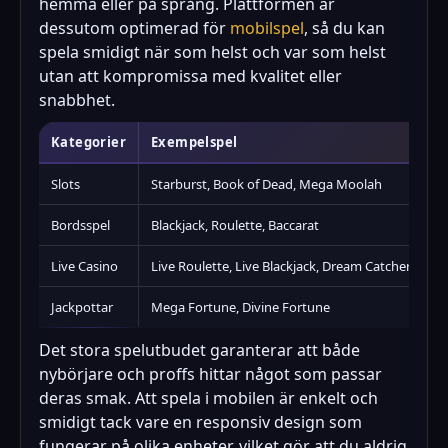
hemma eller på språng. Plattformen är
dessutom optimerad för
mobilspel
, så du kan
spela smidigt när som helst och var som helst
utan att kompromissa med kvalitet eller
snabbhet.
Kategorier
Exempelspel
L
Slots
Starburst, Book of Dead, Mega Moolah
N
Bordsspel
Blackjack, Roulette, Baccarat
E
Live Casino
Live Roulette, Live Blackjack, Dream Catcher
E
Jackpottar
Mega Fortune, Divine Fortune
N
Det stora spelutbudet garanterar att både
nybörjare och proffs hittar något som passar
deras smak. Att spela i mobilen är enkelt och
smidigt tack vare en responsiv design som
fungerar på olika enheter, vilket gör att du aldrig