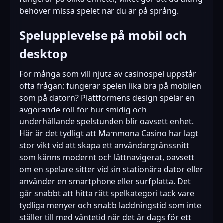
behöver missa spelet när du är på språng.
Spelupplevelse på mobil och
desktop
För många som vill njuta av casinospel uppstår
ofta frågan: fungerar spelen lika bra på mobilen
som på datorn? Plattformens design spelar en
avgörande roll för hur smidig och
underhållande spelstunden blir oavsett enhet.
Här är det tydligt att Mammona Casino har lagt
stor vikt vid att skapa ett användargränssnitt
som känns modernt och lättnavigerat, oavsett
om en spelare sitter vid sin stationära dator eller
använder en smartphone eller surfplatta. Det
går snabbt att hitta rätt spelkategori tack vare
tydliga menyer och snabb laddningstid som inte
ställer till med väntetid när det är dags för ett