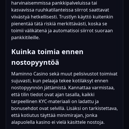
harvinaisemmissa pankkipalveluissa tai
kasvavissa ruuhkatilanteissa siirrot saattavat
viivästyä hetkellisesti. Trustlyn käyttö kuitenkin
pienentää tätä riskiä merkittävästi, koska se
toimii välikätenä ja automatisoi siirrot suoraan
pankkitileille.
Kuinka toimia ennen
nostopyyntöä
Maminno Casino sekä muut pelisivustot toimivat
sujuvasti, kun pelaaja tekee kotiläksyt ennen
nostopyynnön jättämistä. Kannattaa varmistaa,
että tilin tiedot ovat ajan tasalla, kaikki
tarpeellinen KYC-materiaali on ladattu ja
bonusehdot ovat selvillä. Lisäksi on tarkistettava,
että kotiutus täyttää minimirajan, jonka
alapuolella kasino ei vielä käsittele nostoja.