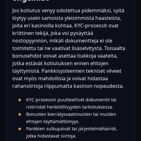
Jos kotiutus venyy odotettua pidemmäksi, syitä
löytyy usein samoista yleisimmistä haasteista,
joita eri kasinoilla kohtaa. KYC-prosessit ovat
kriittinen tekijä, joka voi pysäyttää
nostopyynnön, mikäli dokumentteja ei ole
toimitettu tai ne vaativat lisäselvitystä. Toisaalta
bonusehdot voivat asettaa tiukkoja vaateita,
jotka estävät kotiutuksen ennen ehtojen
täyttymistä. Pankkisysteemien tekniset viiveet
ovat myös mahdollisia ja voivat hidastaa
rahansiirtoja riippumatta kasinon nopeudesta.
KYC-prosessin puutteelliset dokumentit tai
ristiriidat henkilöllisyyden tarkistuksessa.
Bonusten kierrätysvaatimusten tai muiden
ehtojen täyttämättömyys.
Pankkien sulkupäivät tai järjestelmähäiriöt,
jotka hidastavat siirtoja.