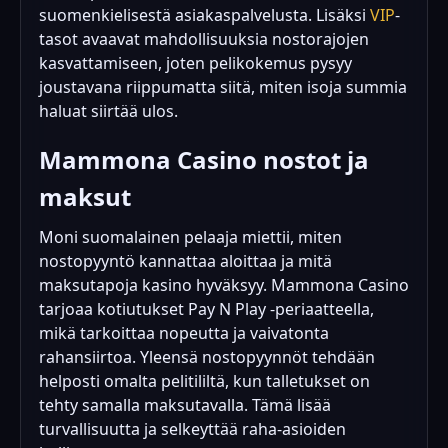
suomenkielisestä asiakaspalvelusta. Lisäksi
VIP
-
tasot avaavat mahdollisuuksia nostorajojen
kasvattamiseen, joten pelikokemus pysyy
joustavana riippumatta siitä, miten isoja summia
haluat siirtää ulos.
Mammona Casino nostot ja
maksut
Moni suomalainen pelaaja miettii, miten
nostopyyntö kannattaa aloittaa ja mitä
maksutapoja kasino hyväksyy. Mammona Casino
tarjoaa kotiutukset Pay N Play -periaatteella,
mikä tarkoittaa nopeutta ja vaivatonta
rahansiirtoa. Yleensä nostopyynnöt tehdään
helposti omalta pelitililtä, kun talletukset on
tehty samalla maksutavalla. Tämä lisää
turvallisuutta ja selkeyttää raha-asioiden