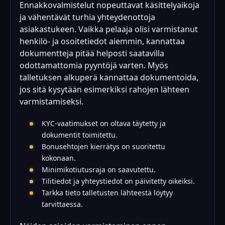
Ennakkovalmistelut nopeuttavat käsittelyaikoja
ja vähentävät turhia yhteydenottoja
asiakastukeen. Vaikka pelaaja olisi varmistanut
henkilö- ja osoitetiedot aiemmin, kannattaa
dokumentteja pitää helposti saatavilla
odottamattomia pyyntöjä varten. Myös
talletuksen alkuperä kannattaa dokumentoida,
jos sitä kysytään esimerkiksi rahojen lähteen
varmistamiseksi.
KYC-vaatimukset on oltava täytetty ja
dokumentit toimitettu.
Bonusehtojen kierrätys on suoritettu
kokonaan.
Minimikotiutusraja on saavutettu.
Tilitiedot ja yhteystiedot on päivitetty oikeiksi.
Tarkka tieto talletusten lähteestä löytyy
tarvittaessa.