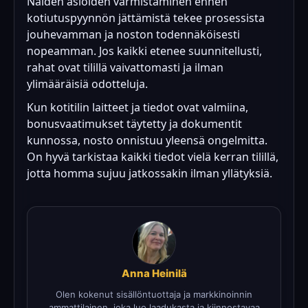
Näiden asioiden varmistaminen ennen
kotiutuspyynnön jättämistä tekee prosessista
jouhevamman ja noston todennäköisesti
nopeamman. Jos kaikki etenee suunnitellusti,
rahat ovat tilillä vaivattomasti ja ilman
ylimääräisiä odotteluja.
Kun kotitilin laitteet ja tiedot ovat valmiina,
bonusvaatimukset täytetty ja dokumentit
kunnossa, nosto onnistuu yleensä ongelmitta.
On hyvä tarkistaa kaikki tiedot vielä kerran tilillä,
jotta homma sujuu jatkossakin ilman yllätyksiä.
Anna Heinilä
Olen kokenut sisällöntuottaja ja markkinoinnin
ammattilainen, joka luo laadukasta ja kiinnostavaa