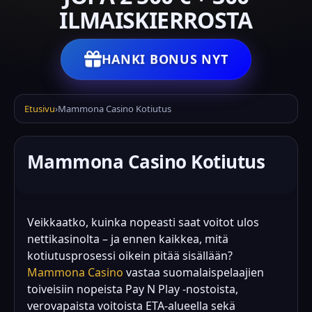
ILMAISKIERROSTA
HANKI BONUS NYT
Etusivu
›
Mammona Casino Kotiutus
Mammona Casino Kotiutus
Veikkaatko, kuinka nopeasti saat voitot ulos
nettikasinolta – ja ennen kaikkea, mitä
kotiutusprosessi oikein pitää sisällään?
Mammona Casino
vastaa suomalaispelaajien
toiveisiin nopeista Pay N Play -nostoista,
verovapaista voitoista ETA-alueella sekä