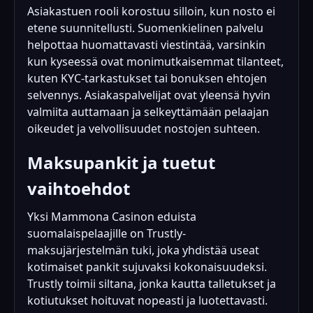
Asiakastuen rooli korostuu silloin, kun nosto ei
etene suunnitellusti. Suomenkielinen palvelu
helpottaa huomattavasti viestintää, varsinkin
kun kyseessä ovat monimutkaisemmat tilanteet,
kuten KYC-tarkastukset tai bonuksen ehtojen
selvennys. Asiakaspalvelijat ovat yleensä hyvin
valmiita auttamaan ja selkeyttämään pelaajan
oikeudet ja velvollisuudet nostojen suhteen.
Maksupankit ja tuetut
vaihtoehdot
Yksi Mammona Casinon eduista
suomalaispelaajille on Trustly-
maksujärjestelmän tuki, joka yhdistää useat
kotimaiset pankit sujuvaksi kokonaisuudeksi.
Trustly toimii siltana, jonka kautta talletukset ja
kotiutukset hoituvat nopeasti ja luotettavasti.