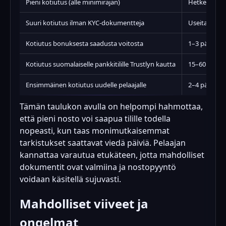
Pieni kotiutus (alle minimirajan)
Hetkellinen, 
Suuri kotiutus ilman KYC-dokumentteja
Useita päivi
Kotiutus bonuksesta saadusta voitosta
1–3 päivää
Kotiutus suomalaiselle pankkitilille Trustlyn kautta
15–60 minuu
Ensimmäinen kotiutus uudelle pelaajalle
2–4 päivää
Tämän taulukon avulla on helpompi hahmottaa,
että pieni nosto voi saapua tilille todella
nopeasti, kun taas monimutkaisemmat
tarkistukset saattavat viedä päiviä. Pelaajan
kannattaa varautua etukäteen, jotta mahdolliset
dokumentit ovat valmiina ja nostopyyntö
voidaan käsitellä sujuvasti.
Mahdolliset viiveet ja
ongelmat