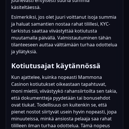
jouhevasti erityisesti suuria summia
käsiteltäessä.
Esimerkiksi, jos olet juuri voittanut isoja summia
ja haluat samantien nostaa rahat tilillesi, KYC-
tarkistus saattaa viivästyttää kotiutusta
muutamalla päivällä. Valmistautuminen tähän
tilanteeseen auttaa välttämään turhaa odottelua
ja yllätyksiä.
Kotiutusajat käytännössä
Kun ajattelee, kuinka nopeasti Mammona
Casinon kotiutukset oikeastaan tapahtuvat,
moni miettii, viivästyykö rahansiirtoilta sen takia,
että dokumentteja pyydetään tai bonusehdot
ovat tiukat. Todellisuus on kuitenkin se, että
pienet nostot siirtyvät usein hyvin nopeasti, jopa
minuuteissa, minkä ansiosta pelaaja saa rahat
tililleen ilman turhaa odottelua. Tämä nopeus