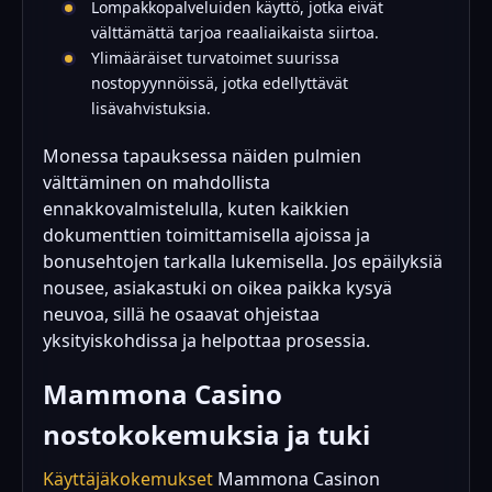
Lompakkopalveluiden käyttö, jotka eivät
välttämättä tarjoa reaaliaikaista siirtoa.
Ylimääräiset turvatoimet suurissa
nostopyynnöissä, jotka edellyttävät
lisävahvistuksia.
Monessa tapauksessa näiden pulmien
välttäminen on mahdollista
ennakkovalmistelulla, kuten kaikkien
dokumenttien toimittamisella ajoissa ja
bonusehtojen tarkalla lukemisella. Jos epäilyksiä
nousee, asiakastuki on oikea paikka kysyä
neuvoa, sillä he osaavat ohjeistaa
yksityiskohdissa ja helpottaa prosessia.
Mammona Casino
nostokokemuksia ja tuki
Käyttäjäkokemukset
Mammona Casinon