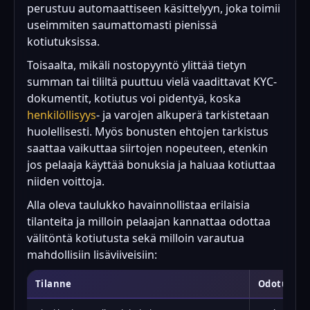
perustuu automaattiseen käsittelyyn, joka toimii
useimmiten saumattomasti pienissä
kotiutuksissa.
Toisaalta, mikäli nostopyyntö ylittää tietyn
summan tai tililtä puuttuu vielä vaadittavat KYC-
dokumentit, kotiutus voi pidentyä, koska
henkilöllisyys
- ja varojen alkuperä tarkistetaan
huolellisesti. Myös bonusten ehtojen tarkistus
saattaa vaikuttaa siirtojen nopeuteen, etenkin
jos pelaaja käyttää bonuksia ja haluaa kotiuttaa
niiden voittoja.
Alla oleva taulukko havainnollistaa erilaisia
tilanteita ja milloin pelaajan kannattaa odottaa
välitöntä kotiutusta sekä milloin varautua
mahdollisiin lisäviiveisiin:
Tilanne
Odotusaik