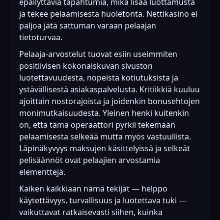
epäilyttäviä tapahtumia, mikä lisää luottamusta
ja tekee pelaamisesta huoletonta. Nettikasino ei
paljoa jätä sattuman varaan pelaajan
tietoturvaa.
Pelaaja-arvostelut tuovat esiin useimmiten
positiivisen kokonaiskuvan sivuston
luotettavuudesta, nopeista kotiutuksista ja
ystävällisestä asiakaspalvelusta. Kritiikkiä kuuluu
ajoittain nostorajoista ja joidenkin bonusehtojen
monimutkaisuudesta. Yleinen henki kuitenkin
on, että tämä operaattori pyrkii tekemään
pelaamisesta selkeää mutta myös vastuullista.
Läpinäkyvyys maksujen käsittelyissä ja selkeät
pelisäännöt ovat pelaajien arvostamia
elementtejä.
Kaiken kaikkiaan nämä tekijät — helppo
käytettävyys, turvallisuus ja luotettava tuki —
vaikuttavat ratkaisevasti siihen, kuinka