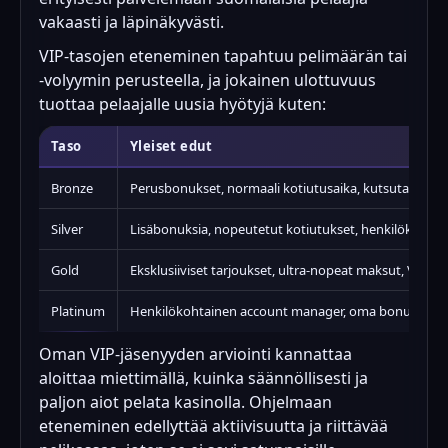
vakaasti ja läpinäkyvästi.
VIP-tasojen eteneminen tapahtuu pelimäärän tai
-volyymin perusteella, ja jokainen ulottuvuus
tuottaa pelaajalle uusia hyötyjä kuten:
Taso
Yleiset edut
Bronze
Perusbonukset, normaali kotiutusaika, kutsuta palve
Silver
Lisäbonuksia, nopeutetut kotiutukset, henkilökohtain
Gold
Eksklusiiviset tarjoukset, ultra-nopeat maksut, VIP-t
Platinum
Henkilökohtainen account manager, oma bonuspaketti, 
Oman VIP-jäsenyyden arviointi kannattaa
aloittaa miettimällä, kuinka säännöllisesti ja
paljon aiot pelata kasinolla. Ohjelmaan
eteneminen edellyttää aktiivisuutta ja riittävää