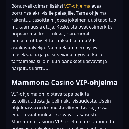
Bónusvalikoiman lisäksi
VIP-ohjelma
avaa
porttinsa aktiivisille pelaajille. Tämä ohjelma
rakentuu tasoittain, jossa jokainen uusi taso tuo
mukaan uusia etuja. Keskeistä ovat esimerkiksi
nopeammat kotiutukset, paremmat
henkilökohtaiset tarjoukset ja oma VIP-
asiakaspalvelija. Näin pelaaminen pysyy
mielekkäänä ja palkitsevana myös pitkällä
tähtäimellä silloin, kun panokset kasvavat ja
harjoitus karttuu.
Mammona Casino VIP-ohjelma
VIP-ohjelma on loistava tapa palkita
uskollisuudesta ja pelin aktiivisuudesta. Usein
ohjelmassa on kolmesta viiteen tasoa, joissa
edut ja vaatimukset kasvavat tasaisesti.
Mammona Casinon VIP-ohjelma on suunniteltu
erityisesti palvelemaan suomalaisia pelaajia