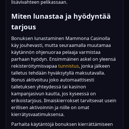
lisävivahteen pelikassaan.
Miten lunastaa ja hyödyntää
tarjous
Bonuksen lunastaminen Mammona Casinolla
käy jouhevasti, mutta seuraamalla muutamaa
käytännön ohjenuoraa pelaaja varmistaa
parhaan hyödyn. Ensimmäinen askel on yleensä
rekisteröitymisvapaa
tunnistus
, jonka jälkeen
talletus tehdään hyväksytyllä maksutavalla.
Bonus aktivoituu joko automaattisesti
talletuksen yhteydessä tai kasinon
kampanjasivun kautta, jos kyseessä on
erikoistarjous. Ilmaiskierrokset tarvitsevat usein
erillisen aktivoinnin ja niille on omat
kierrätysvaatimuksensa.
Parhaita käytäntöjä bonuksen kierrättämiseen