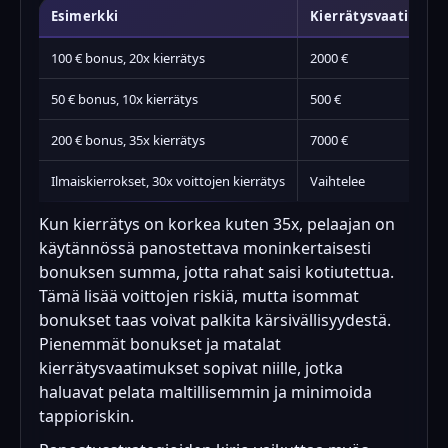
Esimerkki
Kierrätysvaatimus
100 € bonus, 20x kierrätys
2000 €
50 € bonus, 10x kierrätys
500 €
200 € bonus, 35x kierrätys
7000 €
Ilmaiskierrokset, 30x voittojen kierrätys
Vaihtelee
Kun kierrätys on korkea kuten 35x, pelaajan on
käytännössä panostettava moninkertaisesti
bonuksen summa, jotta rahat saisi kotiutettua.
Tämä lisää voittojen riskiä, mutta isommat
bonukset taas voivat palkita kärsivällisyydestä.
Pienemmät bonukset ja matalat
kierrätysvaatimukset sopivat niille, jotka
haluavat pelata maltillisemmin ja minimoida
tappioriskin.