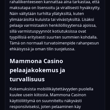
rahaliikenteeseen kannattaa aina tarkastaa, että
maksutapa on lisensoitu ja virallisesti hyväksytty.
Näin vältytään turhilta yllätyksiltä, kuten
ylimääräisiltä kuluista tai viivästyksiltä. Lisäksi
pelaaja varmistaakin henkilöllisyytensä ajoissa,
sillä varmistuspyynnöt kotiutuksissa ovat
tyypillisiä erityisesti suurten summien kohdalla.
Tämä on normaali turvatoimenpide rahanpesun
ehkäisyssä ja oman tilin suojelussa.
Mammona Casino
pelaajakokemus ja
turvallisuus
Kokemuksista mobiilikäytettävyyden puolella
kuulee usein kiitosta. Mammona Casinon
käyttöliittymä on suunniteltu näkyvästi
responsiiviseksi, joten pelaaminen käy