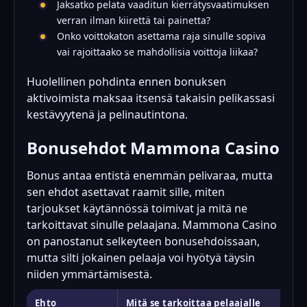
Jaksatko pelata vaaditun kierrätysvaatimuksen
verran ilman kiirettä tai painetta?
Onko voittokaton asettama raja sinulle sopiva
vai rajoittaako se mahdollisia voittoja liikaa?
Huolellinen pohdinta ennen bonuksen
aktivoimista maksaa itsensä takaisin pelikassasi
kestävyytenä ja pelinautintona.
Bonusehdot Mammona Casino
Bonus antaa entistä enemmän pelivaraa, mutta
sen ehdot asettavat raamit sille, miten
tarjoukset käytännössä toimivat ja mitä ne
tarkoittavat sinulle pelaajana. Mammona Casino
on panostanut selkeyteen bonusehdoissaan,
mutta silti jokainen pelaaja voi hyötyä täysin
niiden ymmärtämisestä.
Ehto
Mitä se tarkoittaa pelaajalle