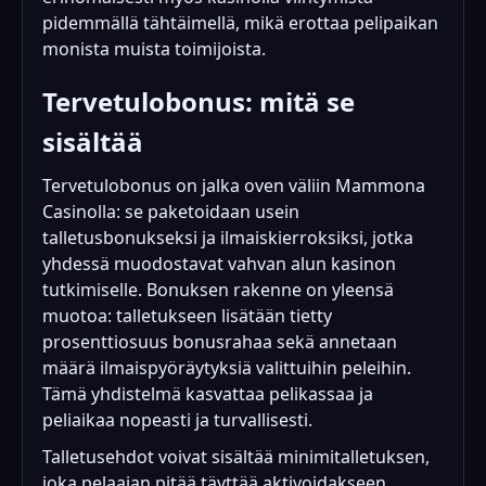
pidemmällä tähtäimellä, mikä erottaa pelipaikan
monista muista toimijoista.
Tervetulobonus: mitä se
sisältää
Tervetulobonus on jalka oven väliin Mammona
Casinolla: se paketoidaan usein
talletusbonukseksi ja ilmaiskierroksiksi, jotka
yhdessä muodostavat vahvan alun kasinon
tutkimiselle. Bonuksen rakenne on yleensä
muotoa: talletukseen lisätään tietty
prosenttiosuus bonusrahaa sekä annetaan
määrä ilmaispyöräytyksiä valittuihin peleihin.
Tämä yhdistelmä kasvattaa pelikassaa ja
peliaikaa nopeasti ja turvallisesti.
Talletusehdot voivat sisältää minimitalletuksen,
joka pelaajan pitää täyttää aktivoidakseen