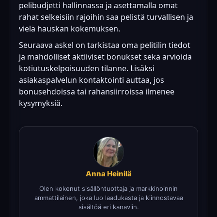
pelibudjetti hallinnassa ja asettamalla omat
rahat selkeisiin rajoihin saa pelistä turvallisen ja
vielä hauskan kokemuksen.
Seuraava askel on tarkistaa oma pelitilin tiedot
ja mahdolliset aktiiviset bonukset sekä arvioida
kotiutuskelpoisuuden tilanne. Lisäksi
asiakaspalvelun kontaktointi auttaa, jos
bonusehdoissa tai rahansiirroissa ilmenee
kysymyksiä.
Anna Heinilä
Olen kokenut sisällöntuottaja ja markkinoinnin
ammattilainen, joka luo laadukasta ja kiinnostavaa
sisältöä eri kanaviin.