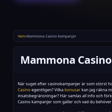
Hem
Mammona Casino Kampanjer
›
Mammona Casino
När suget efter casinokampanjer är som störst ho
Casino
egentligen? Vilka
bonusar
kan jag räkna m
insatsbegränsningar? Här samlas all info och förk
Casino kampanjer som gäller och vad du behöver h