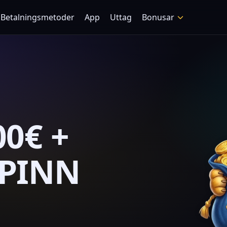
Betalningsmetoder
App
Uttag
Bonusar
00€ +
SPINN