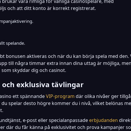
brukar vara rimliga för vanliga casinospelare, med
öljs och att ditt konto är korrekt registrerat.
ampanjaktivering.
llt spelande.
bt bonusen aktiveras och när du kan börja spela med den. 
p till några timmar extra innan dina uttag är möjliga, me
o som skyddar dig och casinot.
ch exklusiva tävlingar
Casino ett spännande
VIP-program
där olika nivåer ger tillg
er du spelar desto högre kommer du i nivå, vilket belönas m
t.
undtjänst, e-post eller specialanpassade
erbjudanden
direkt
er där du får känna på exklusivitet och prova kampanjer s