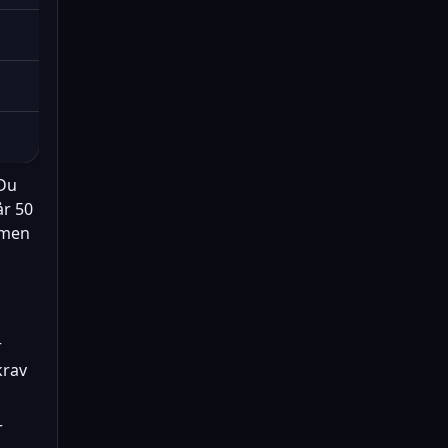
 Du
år 50
amen
r
krav
r