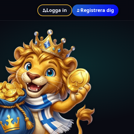
Logga in
Registrera dig