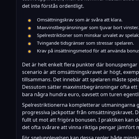
det inte förstås ordentligt.
Omsättningskrav som är svåra att klara.
Maxvinstbegränsningar som tjuvar bort vinster.
Spelrestriktioner som minskar urvalet av spelakt
Tvingande tidsgränser som stressar spelaren.
Krav på insättningsmetod för att använda bonu
Det är helt enkelt flera punkter där bonuspengar in
scenario är att omsättningskravet är högt, exemp
tillsammans. Det innebär att spelaren måste spel
Dessutom sätter maxvinstbegränsningar ofta ett
bara några hundra euro, oavsett om turen egentli
Spelrestriktionerna kompletterar utmaningarna ge
progressiva jackpottar från omsättningskravet. D
fullt ut mot att frigöra bonusen. I praktiken kan
det ofta svårare att vinna riktiga pengar jämfört
För spelupplevelsen kan dessa regler både minska 