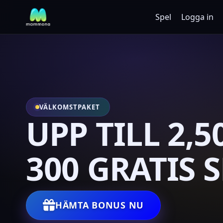
Spel
Logga in
VÄLKOMSTPAKET
UPP TILL 2,5
300 GRATIS 
HÄMTA BONUS NU