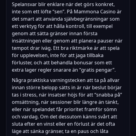
Spelansvar blir enklare när det görs konkret,
inte som ett löfte “sen”. På Mammona Casino är
det smart att använda självbegränsningar som
ett verktyg för att hålla kontroll, till exempel
genom att sätta gränser innan första
insättningen eller genom att planera pauser när
tempot drar iväg. Ett bra riktmärke är att spela
för upplevelsen, inte för att jaga tillbaka
förluster, och att behandla bonusar som ett
extra lager regler snarare än “gratis pengar”.
Några praktiska varningstecken att ta på allvar
innan större belopp sätts in är när beslut börjar
tas i stress, när insatser höjs för att “snabba på”
omsättning, när sessioner blir längre än tänkt,
eller när spelandet får prioritet framför sömn
och vardag. Om det dessutom känns svårt att
sluta efter en vinst eller en förlust är det ofta
läge att sänka gränser, ta en paus och låta