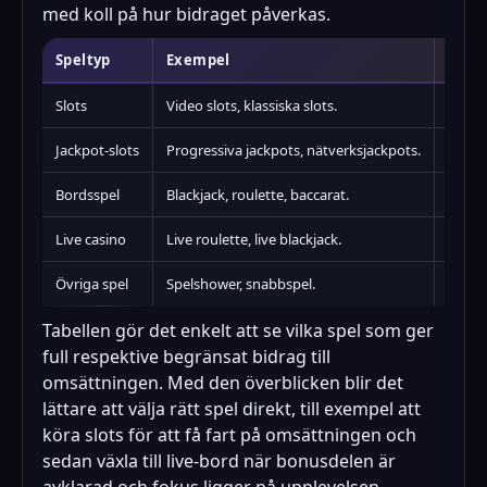
med koll på hur bidraget påverkas.
Speltyp
Exempel
Bidra
Slots
Video slots, klassiska slots.
Fullt 
Jackpot-slots
Progressiva jackpots, nätverksjackpots.
Kan ha
Bordsspel
Blackjack, roulette, baccarat.
Begrän
Live casino
Live roulette, live blackjack.
Ofta 
Övriga spel
Spelshower, snabbspel.
Varie
Tabellen gör det enkelt att se vilka spel som ger
full respektive begränsat bidrag till
omsättningen. Med den överblicken blir det
lättare att välja rätt spel direkt, till exempel att
köra slots för att få fart på omsättningen och
sedan växla till live-bord när bonusdelen är
avklarad och fokus ligger på upplevelsen.