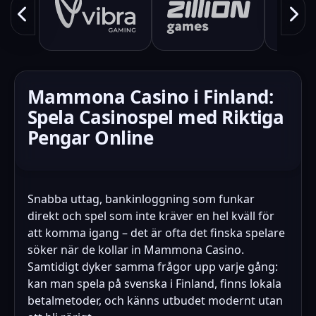
Mammona Casino i Finland:
Spela Casinospel med Riktiga
Pengar Online
Snabba uttag, bankinloggning som funkar
direkt och spel som inte kräver en hel kväll för
att komma igang – det är ofta det finska spelare
söker när de kollar in Mammona Casino.
Samtidigt dyker samma frågor upp varje gång:
kan man spela på svenska i Finland, finns lokala
betalmetoder, och känns utbudet modernt utan