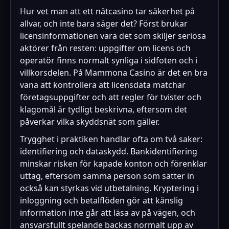
Hur vet man att ett nätcasino tar säkerhet på
allvar, och inte bara säger det? Först brukar
licensinformationen vara det som skiljer seriösa
aktörer från resten: uppgifter om licens och
operatör finns normalt synliga i sidfoten och i
villkorsdelen. På Mammona Casino är det en bra
vana att kontrollera att licensdata matchar
företagsuppgifter och att regler för tvister och
klagomål är tydligt beskrivna, eftersom det
påverkar vilka skyddsnät som gäller.
Trygghet i praktiken handlar ofta om två saker:
identifiering och dataskydd. Bankidentifiering
minskar risken för kapade konton och förenklar
uttag, eftersom samma person som sätter in
också kan styrkas vid utbetalning. Kryptering i
inloggning och betalflöden gör att känslig
information inte går att läsa av på vägen, och
ansvarsfullt spelande backas normalt upp av