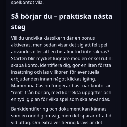
spelkontot vila.
Så börjar du – praktiska nästa
steg
Vill du undvika klassikern där en bonus
aktiveras, men sedan visar det sig att fel spel
användes eller att en betalmetod inte räknas?
Starten blir mycket lugnare med en enkel rutin:
skapa konto, identifiera dig, gör en liten första
insättning och läs villkoren för eventuella
erbjudanden innan något klickas igång.
Mammona Casino fungerar bäst när kontot är
“rent” från början, med korrekta uppgifter och
en tydlig plan för vilka spel som ska användas.
Bankidentifiering och dokument kan kännas
som en onödig omväg, men det sparar ofta tid
vid uttag. Om extra verifiering krävs är det