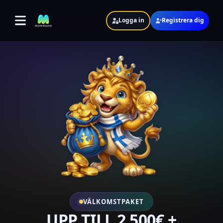
Logga in
Registrera dig
Meny
Spel
Logga in
Betalningsmetoder
App
Uttag
Bonusar
VÄLKOMSTPAKET
UPP TILL 2,500€ +