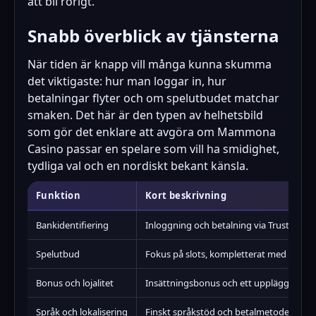
att bli rörigt.
Snabb överblick av tjänsterna
När tiden är knapp vill många kunna skumma
det viktigaste: hur man loggar in, hur
betalningar flyter och om spelutbudet matchar
smaken. Det här är den typen av helhetsbild
som gör det enklare att avgöra om Mammona
Casino passar en spelare som vill ha smidighet,
tydliga val och en nordiskt bekant känsla.
Funktion
Kort beskrivning
Bankidentifiering
Inloggning och betalning via Trustly och
Spelutbud
Fokus på slots, kompletterat med bordssp
Bonus och lojalitet
Insättningsbonus och ett upplägg med b
Språk och lokalisering
Finskt språkstöd och betalmetoder anpas