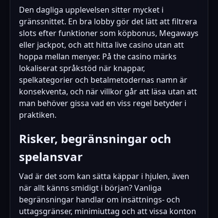
Den dagliga upplevelsen sitter mycket i
gränssnittet. En bra lobby gör det lätt att filtrera
slots efter funktioner som köpbonus, Megaways
eller jackpot, och att hitta live casino utan att
hoppa mellan menyer. På the casino märks
lokaliserat språkstöd när knappar,
spelkategorier och betalmetodernas namn är
konsekventa, och när villkor går att läsa utan att
man behöver gissa vad en viss regel betyder i
praktiken.
Risker, begränsningar och
spelansvar
Vad är det som kan sätta käppar i hjulen, även
när allt känns smidigt i början? Vanliga
begränsningar handlar om insättnings- och
uttagsgränser, minimiuttag och att vissa konton