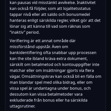
kan pausas vid misstänkt avvikelse. Inaktivitet
kan också få följder, som att lojalitetsstatus
tappar nivå eller att saldo och bonusmedel
hanteras enligt särskilda regler, vilket gör att det
lönar sig att känna till vad som räknas som
“inaktiv” period.
Verifiering är ett annat område där
missförstånd uppstår. Även om
bankidentifiering ofta snabbar upp processen
kan the site ibland kräva extra dokument,
särskilt om betalmetod och kontouppgifter inte
matchar eller om insättningar gjorts via flera
vägar. Omsättningskrav kan också bli en fälla om
man blandar spel med olika bidrag, eller om
vissa spel är undantagna under bonus, och
dessutom kan vissa betalmetoder vara
exkluderade från bonus eller ha särskilda
uttagsrutiner.