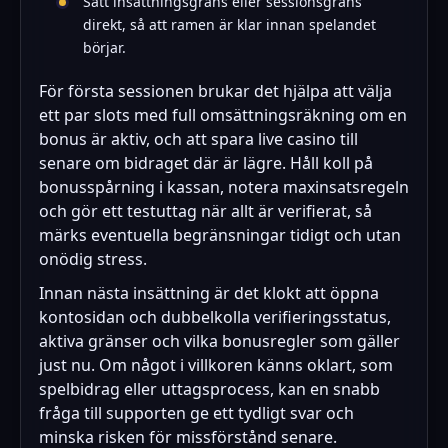
Sätt insättningsgräns eller sessionsgräns
direkt, så att ramen är klar innan spelandet
börjar.
För första sessionen brukar det hjälpa att välja
ett par slots med full omsättningsräkning om en
bonus är aktiv, och att spara live casino till
senare om bidraget där är lägre. Håll koll på
bonusspårning i kassan, notera maxinsatsregeln
och gör ett testuttag när allt är verifierat, så
märks eventuella begränsningar tidigt och utan
onödig stress.
Innan nästa insättning är det klokt att öppna
kontosidan och dubbelkolla verifieringsstatus,
aktiva gränser och vilka bonusregler som gäller
just nu. Om något i villkoren känns oklart, som
spelbidrag eller uttagsprocess, kan en snabb
fråga till supporten ge ett tydligt svar och
minska risken för missförstånd senare.