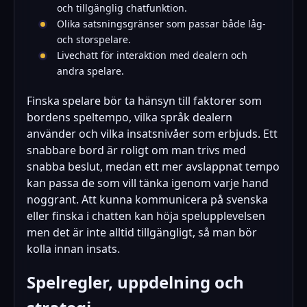
och tillgänglig chatfunktion.
Olika satsningsgränser som passar både låg-
och storspelare.
Livechatt för interaktion med dealern och
andra spelare.
Finska spelare bör ta hänsyn till faktorer som
bordens speltempo, vilka språk dealern
använder och vilka insatsnivåer som erbjuds. Ett
snabbare bord är roligt om man trivs med
snabba beslut, medan ett mer avslappnat tempo
kan passa de som vill tänka igenom varje hand
noggrant. Att kunna kommunicera på svenska
eller finska i chatten kan höja spelupplevelsen
men det är inte alltid tillgängligt, så man bör
kolla innan insats.
Spelregler, uppdelning och