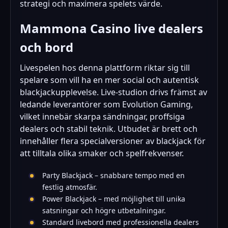
strategi och maximera spelets värde.
Mammona Casino live dealers
och bord
Livespelen hos denna plattform riktar sig till
spelare som vill ha en mer social och autentisk
blackjackupplevelse. Live-studion drivs främst av
ledande leverantörer som Evolution Gaming,
vilket innebär skarpa sändningar, proffsiga
dealers och stabil teknik. Utbudet är brett och
innehåller flera specialversioner av blackjack för
att tilltala olika smaker och spelfrekvenser.
Party Blackjack – snabbare tempo med en
festlig atmosfär.
Power Blackjack – med möjlighet till unika
satsningar och högre utbetalningar.
Standard livebord med professionella dealers