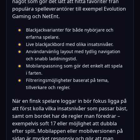
något som gör det lätt att hitta favoriter från
populära spelleverantörer till exempel Evolution
Gaming och NetEnt.
Blackjackvarianter för både nybörjare och
erfarna spelare.
Live blackjackbord med olika insatsnivåer.
Användarvänlig layout med tydlig navigation
och snabb laddningstid.
Mobilanpassning som gör det enkelt att spela
i farten.
Filtreringsmöjligheter baserat på tema,
tillverkare och regler.
När en finsk spelare loggar in bör fokus ligga på
att först kolla vilka insatsnivåer som passar bäst,
samt om bordet har de regler man föredrar –
exempelvis soft 17 eller möjlighet att dubbla
efter split. Mobilappen eller mobilversionen på
sidan är mycket responsiv och gör att man