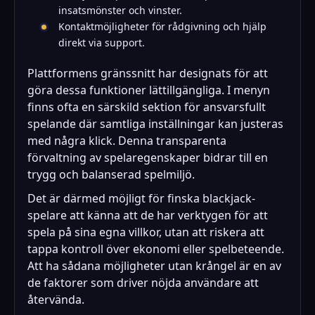
insatsmönster och vinster.
Kontaktmöjligheter för rådgivning och hjälp
direkt via support.
Plattformens gränssnitt har designats för att
göra dessa funktioner lättillgängliga. I menyn
finns ofta en särskild sektion för ansvarsfullt
spelande där samtliga inställningar kan justeras
med några klick. Denna transparenta
förvaltning av spelaregenskaper bidrar till en
trygg och balanserad spelmiljö.
Det är därmed möjligt för finska blackjack-
spelare att känna att de har verktygen för att
spela på sina egna villkor, utan att riskera att
tappa kontroll över ekonomi eller spelbeteende.
Att ha sådana möjligheter utan krångel är en av
de faktorer som driver nöjda användare att
återvända.