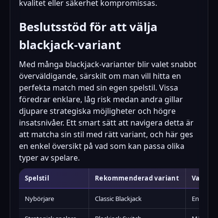
kvalitet eller säkerhet kompromissas.
Beslutsstöd för att välja
blackjack-variant
Med många blackjack-varianter blir valet snabbt
överväldigande, särskilt om man vill hitta en
perfekta match med sin egen spelstil. Vissa
föredrar enklare, låg risk medan andra gillar
djupare strategiska möjligheter och högre
insatsnivåer. Ett smart sätt att navigera detta är
att matcha sin stil med rätt variant, och här ges
en enkel översikt på vad som kan passa olika
typer av spelare.
Spelstil
Rekommenderad variant
Varför
Nybörjare
Classic Blackjack
Enkel reg