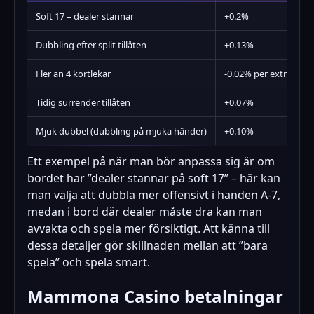
Soft 17 – dealer stannar
+0.2%
Dubbling efter split tillåten
+0.13%
Fler än 4 kortlekar
-0.02% per extra kort
Tidig surrender tillåten
+0.07%
Mjuk dubbel (dubbling på mjuka händer)
+0.10%
Ett exempel på när man bör anpassa sig är om
bordet har ”dealer stannar på soft 17” – här kan
man välja att dubbla mer offensivt i handen A-7,
medan i bord där dealer måste dra kan man
avvakta och spela mer försiktigt. Att känna till
dessa detaljer gör skillnaden mellan att ”bara
spela” och spela smart.
Mammona Casino betalningar