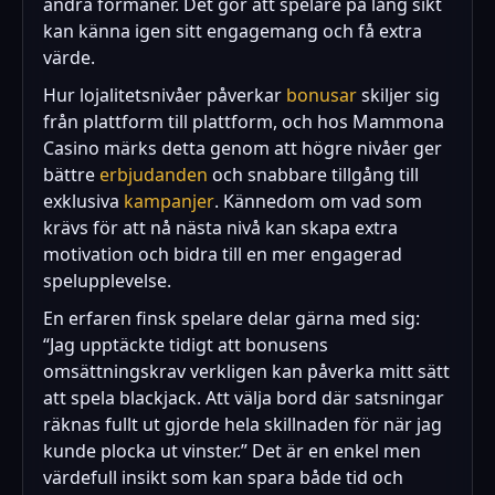
andra förmåner. Det gör att spelare på lång sikt
kan känna igen sitt engagemang och få extra
värde.
Hur lojalitetsnivåer påverkar
bonusar
skiljer sig
från plattform till plattform, och hos Mammona
Casino märks detta genom att högre nivåer ger
bättre
erbjudanden
och snabbare tillgång till
exklusiva
kampanjer
. Kännedom om vad som
krävs för att nå nästa nivå kan skapa extra
motivation och bidra till en mer engagerad
spelupplevelse.
En erfaren finsk spelare delar gärna med sig:
“Jag upptäckte tidigt att bonusens
omsättningskrav verkligen kan påverka mitt sätt
att spela blackjack. Att välja bord där satsningar
räknas fullt ut gjorde hela skillnaden för när jag
kunde plocka ut vinster.” Det är en enkel men
värdefull insikt som kan spara både tid och