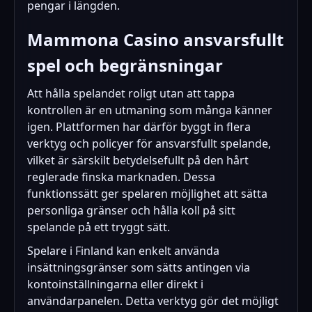
pengar i längden.
Mammona Casino ansvarsfullt
spel och begränsningar
Att hålla spelandet roligt utan att tappa
kontrollen är en utmaning som många känner
igen. Plattformen har därför byggt in flera
verktyg och policyer för ansvarsfullt spelande,
vilket är särskilt betydelsefullt på den hårt
reglerade finska marknaden. Dessa
funktionssätt ger spelaren möjlighet att sätta
personliga gränser och hålla koll på sitt
spelande på ett tryggt sätt.
Spelare i Finland kan enkelt använda
insättningsgränser som sätts antingen via
kontoinställningarna eller direkt i
användarpanelen. Detta verktyg gör det möjligt