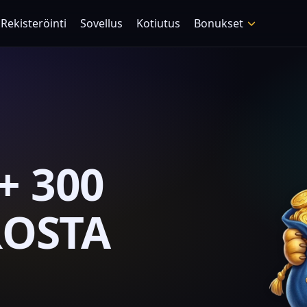
Rekisteröinti
Sovellus
Kotiutus
Bonukset
+ 300
ROSTA