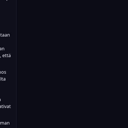
etaan
jan
, että
nos
lta
a
tivat
oiman