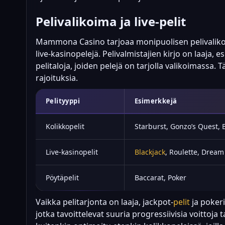
Pelivalikoima ja live-pelit
Mammona Casino tarjoaa monipuolisen pelivalikoim
live-kasinopelejä. Pelivalmistajien kirjo on laaja
pelitaloja, joiden pelejä on tarjolla valikoimassa
rajoituksia.
Pelityyppi
Esimerkkejä
Kolikkopelit
Starburst, Gonzo’s Quest, 
Live-kasinopelit
Blackjack
, Roulette, Dream
Pöytäpelit
Baccarat, Poker
Vaikka pelitarjonta on laaja, jackpot-
pelit
ja pokeri
jotka tavoittelevat suuria progressiivisia voitto