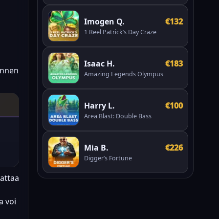
Imogen Q.
€132
1 Reel Patrick’s Day Craze
Isaac H.
€183
ennen
Amazing Legends Olympus
Harry L.
€100
Area Blast: Double Bass
Mia B.
€226
Digger’s Fortune
attaa
a voi