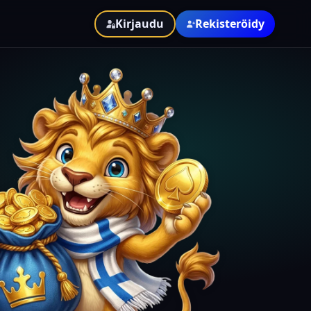
Kirjaudu
Rekisteröidy