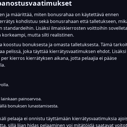
panostusvaatimukset
n ja määrittää, miten bonusrahaa on käytettävä ennen
rrätys kohdistuu sekä bonusrahaan että talletukseen, mik
n standardeihin. Lisäksi ilmaiskierrosten voittoihin sovellet
 korkeampi, mutta silti realistinen.
ka koostuu bonuksesta ja omasta talletuksesta. Tämä tarkoi
 pelissä, joka täyttää kierrätysvaatimuksen ehdot. Lisäksi
r kierros kierrätyksen aikana, jotta pelaajia ei pääse
la.
olla.
ole lainkaan painoarvoa.
sällä bonuksen lunastamisesta.
käli pelaaja ei onnistu täyttämään kierrätysvaatimuksia ajoi
tta, sillä liian hidas pelaaminen voi mitätöidä saatavat voitot