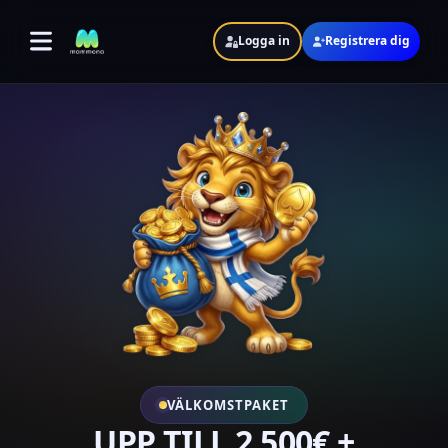
Logga in
Registrera dig
Meny
Spel
Logga in
Betalningsmetoder
App
Uttag
Bonusar
VÄLKOMSTPAKET
UPP TILL 2,500€ +