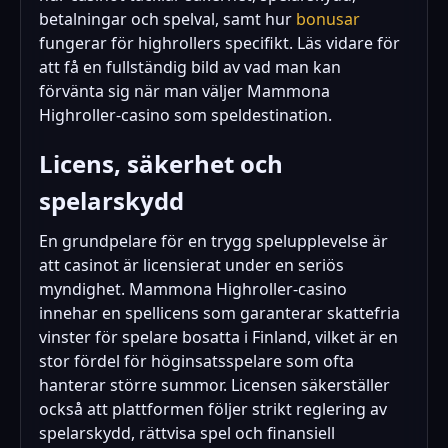
betalningar och spelval, samt hur
bonusar
fungerar för highrollers specifikt. Läs vidare för
att få en fullständig bild av vad man kan
förvänta sig när man väljer Mammona
Highroller-casino som speldestination.
Licens, säkerhet och
spelarskydd
En grundpelare för en trygg spelupplevelse är
att casinot är licensierat under en seriös
myndighet. Mammona Highroller-casino
innehar en spellicens som garanterar skattefria
vinster för spelare bosatta i Finland, vilket är en
stor fördel för höginsatsspelare som ofta
hanterar större summor. Licensen säkerställer
också att plattformen följer strikt reglering av
spelarskydd, rättvisa spel och finansiell