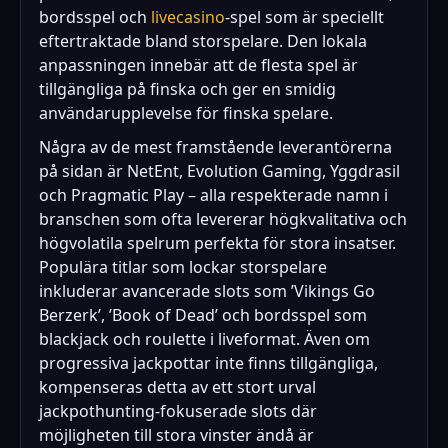
bordsspel och
livecasino
-spel som är speciellt
eftertraktade bland storspelare. Den lokala
anpassningen innebär att de flesta spel är
tillgängliga på finska och ger en smidig
användarupplevelse för finska spelare.
Några av de mest framstående leverantörerna
på sidan är NetEnt, Evolution Gaming, Yggdrasil
och Pragmatic Play – alla respekterade namn i
branschen som ofta levererar högkvalitativa och
högvolatila spelrum perfekta för stora insatser.
Populära titlar som lockar storspelare
inkluderar avancerade slots som ’Vikings Go
Berzerk’, ’Book of Dead’ och bordsspel som
blackjack och roulette i liveformat. Även om
progressiva jackpottar inte finns tillgängliga,
kompenseras detta av ett stort urval
jackpothunting-fokuserade slots där
möjligheten till stora vinster ändå är