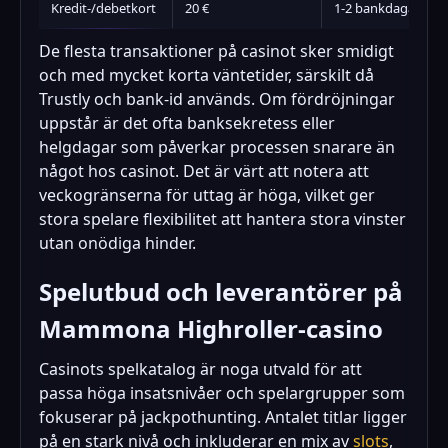
Kredit-/debetkort
20 €
1-2 bankdagar
De flesta transaktioner på casinot sker smidigt
och med mycket korta väntetider, särskilt då
Trustly och bank-id används. Om fördröjningar
uppstår är det ofta banksekretess eller
helgdagar som påverkar processen snarare än
något hos casinot. Det är värt att notera att
veckogränserna för uttag är höga, vilket ger
stora spelare flexibilitet att hantera stora vinster
utan onödiga hinder.
Spelutbud och leverantörer på
Mammona Highroller-casino
Casinots spelkatalog är noga utvald för att
passa höga insatsnivåer och spelargrupper som
fokuserar på jackpothunting. Antalet titlar ligger
på en stark nivå och inkluderar en mix av
slots
,