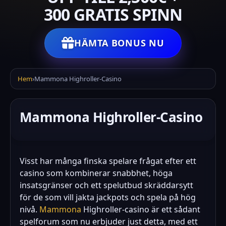
300 GRATIS SPINN
HÄMTA BONUS NU
Hem
›
Mammona Highroller-Casino
Mammona Highroller-Casino
Visst har många finska spelare frågat efter ett
casino som kombinerar snabbhet, höga
insatsgränser och ett spelutbud skräddarsytt
för de som vill jakta jackpots och spela på hög
nivå.
Mammona
Highroller-casino är ett sådant
spelforum som nu erbjuder just detta, med ett