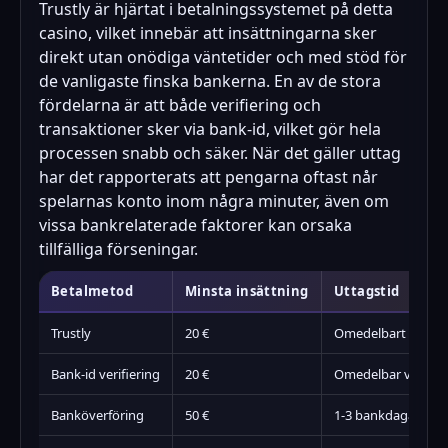
Trustly är hjärtat i betalningssystemet på detta
casino, vilket innebär att insättningarna sker
direkt utan onödiga väntetider och med stöd för
de vanligaste finska bankerna. En av de stora
fördelarna är att både verifiering och
transaktioner sker via bank-id, vilket gör hela
processen snabb och säker. När det gäller uttag
har det rapporterats att pengarna oftast når
spelarnas konto inom några minuter, även om
vissa bankrelaterade faktorer kan orsaka
tillfälliga förseningar.
Betalmetod
Minsta insättning
Uttagstid
Trustly
20 €
Omedelbart till 1 
Bank-id verifiering
20 €
Omedelbar verifier
Banköverföring
50 €
1-3 bankdagar