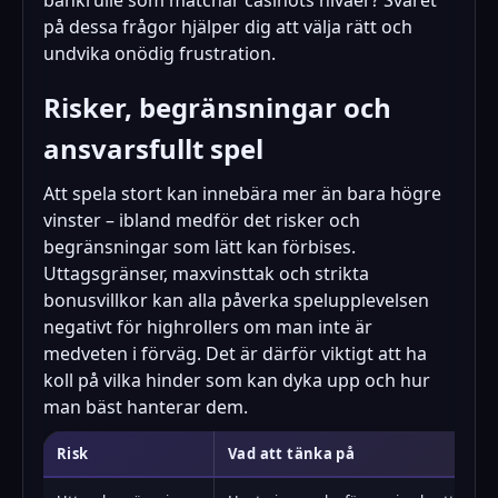
på dessa frågor hjälper dig att välja rätt och
undvika onödig frustration.
Risker, begränsningar och
ansvarsfullt spel
Att spela stort kan innebära mer än bara högre
vinster – ibland medför det risker och
begränsningar som lätt kan förbises.
Uttagsgränser, maxvinsttak och strikta
bonusvillkor kan alla påverka spelupplevelsen
negativt för highrollers om man inte är
medveten i förväg. Det är därför viktigt att ha
koll på vilka hinder som kan dyka upp och hur
man bäst hanterar dem.
Risk
Vad att tänka på