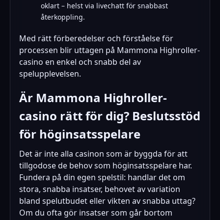
oklart – helst via livechatt för snabbast
återkoppling.
Med rätt förberedelser och förståelse för
processen blir uttagen på Mammona Highroller-
casino en enkel och snabb del av
spelupplevelsen.
Är Mammona Highroller-
casino rätt för dig? Beslutsstöd
för höginsatsspelare
Det är inte alla casinon som är byggda för att
tillgodose de behov som höginsatsspelare har.
Fundera på din egen spelstil: handlar det om
stora, snabba insatser, behovet av variation
bland spelutbudet eller vikten av snabba uttag?
Om du ofta gör insatser som går bortom