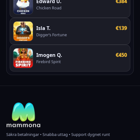
Edward U.
€384
Chicken Road
Isla T.
€139
Digger’s Fortune
Imogen Q.
€450
Firebird Spirit
Säkra betalningar • Snabba uttag • Support dygnet runt
Suomi