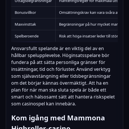
Uttagsbegränsningar
Hanteringsregler för maximala uttagsbe
Bonusvillkor
Omsättningskrav kan vara svåra att nå fö
Maxvinsttak
Begränsningar på hur mycket man kan v
Spelberoende
Risk att höga insatser leder till större för
Ansvarsfullt spelande är en viktig del av en
hållbar spelupplevelse. Höginsatsspelare bör
fundera på att sätta personliga gränser för
insättningar, tid och förluster. Använd verktyg
som självavstängning eller tidsbegränsningar
om det börjar kännas övermäktigt. Att ha en
plan för när man ska sluta spela är både ett
smart och hälsosamt sätt att hantera riskspelet
som casinospel kan innebära.
Kom igång med Mammona
Highroller-casino